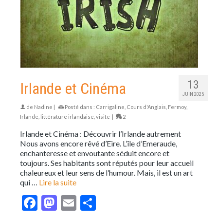
13
Irlande et Cinéma
JUIN 2025
de
Nadine
|
Posté dans :
Carrigaline
,
Cours d'Anglais
,
Fermoy
,
Irlande
,
littérature irlandaise
,
visite
|
2
Irlande et Cinéma : Découvrir l’Irlande autrement
Nous avons encore rêvé d’Eire. L’île d’Emeraude,
enchanteresse et envoutante séduit encore et
toujours. Ses habitants sont réputés pour leur accueil
chaleureux et leur sens de l’humour. Mais, il est un art
qui …
Lire la suite
Facebook
Mastodon
Email
Partager