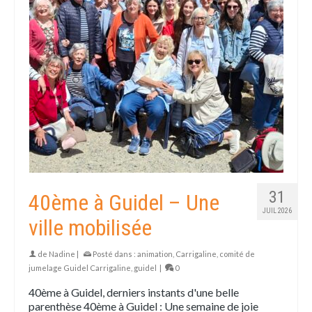
31
40ème à Guidel – Une
JUIL 2026
ville mobilisée
de
Nadine
|
Posté dans :
animation
,
Carrigaline
,
comité de
jumelage Guidel Carrigaline
,
guidel
|
0
40ème à Guidel, derniers instants d'une belle
parenthèse 40ème à Guidel : Une semaine de joie