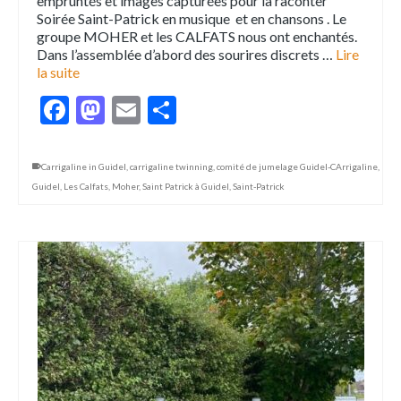
empruntés et images capturées pour la raconter
Soirée Saint-Patrick en musique et en chansons . Le
groupe MOHER et les CALFATS nous ont enchantés.
Dans l’assemblée d’abord des sourires discrets …
Lire
la suite
Facebook
Mastodon
Email
Partager
Carrigaline in Guidel
,
carrigaline twinning
,
comité de jumelage Guidel-CArrigaline
,
Guidel
,
Les Calfats
,
Moher
,
Saint Patrick à Guidel
,
Saint-Patrick