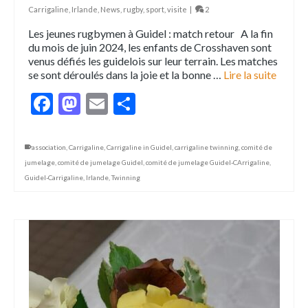
Carrigaline
,
Irlande
,
News
,
rugby
,
sport
,
visite
|
2
Les jeunes rugbymen à Guidel : match retour A la fin
du mois de juin 2024, les enfants de Crosshaven sont
venus défiés les guidelois sur leur terrain. Les matches
se sont déroulés dans la joie et la bonne …
Lire la suite
Facebook
Mastodon
Email
Partager
association
,
Carrigaline
,
Carrigaline in Guidel
,
carrigaline twinning
,
comité de
jumelage
,
comité de jumelage Guidel
,
comité de jumelage Guidel-CArrigaline
,
Guidel-Carrigaline
,
Irlande
,
Twinning