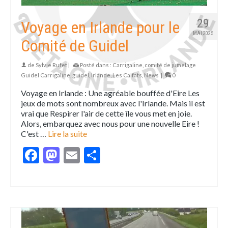
29
Voyage en Irlande pour le
MAI 2025
Comité de Guidel
de
Sylvie Rufet
|
Posté dans :
Carrigaline
,
comité de jumelage
Guidel Carrigaline
,
guidel
,
Irlande
,
Les Calfats
,
News
|
0
Voyage en Irlande : Une agréable bouffée d'Eire Les
jeux de mots sont nombreux avec l'Irlande. Mais il est
vrai que Respirer l'air de cette île vous met en joie.
Alors, embarquez avec nous pour une nouvelle Eire !
C'est …
Lire la suite
Facebook
Mastodon
Email
Partager