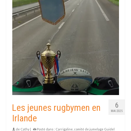
6
Les jeunes rugbymen en
MAI 2025
Irlande
de
Cathy
|
Posté dans :
Carrigaline
,
comité de jumelage Guidel