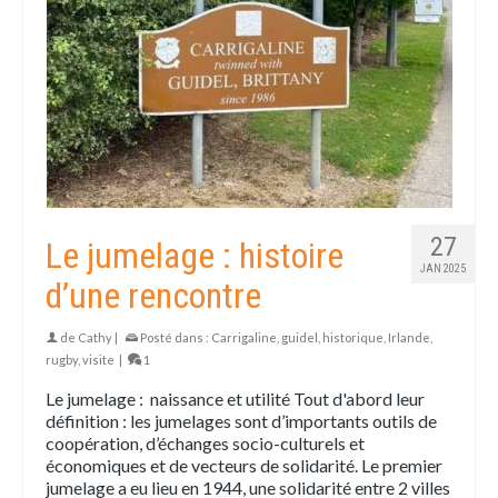
27
Le jumelage : histoire
JAN 2025
d’une rencontre
de
Cathy
|
Posté dans :
Carrigaline
,
guidel
,
historique
,
Irlande
,
rugby
,
visite
|
1
Le jumelage : naissance et utilité Tout d'abord leur
définition : les jumelages sont d’importants outils de
coopération, d’échanges socio-culturels et
économiques et de vecteurs de solidarité. Le premier
jumelage a eu lieu en 1944, une solidarité entre 2 villes