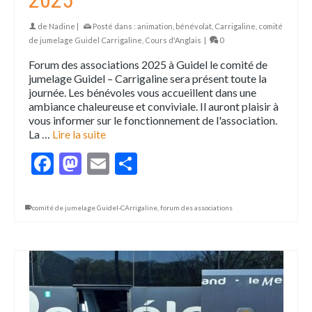
2025
de
Nadine
|
Posté dans :
animation
,
bénévolat
,
Carrigaline
,
comité
de jumelage Guidel Carrigaline
,
Cours d'Anglais
|
0
Forum des associations 2025 à Guidel le comité de
jumelage Guidel – Carrigaline sera présent toute la
journée. Les bénévoles vous accueillent dans une
ambiance chaleureuse et conviviale. Il auront plaisir à
vous informer sur le fonctionnement de l'association.
La …
Lire la suite
Facebook
Mastodon
Email
Partager
comité de jumelage Guidel-CArrigaline
,
forum des associations