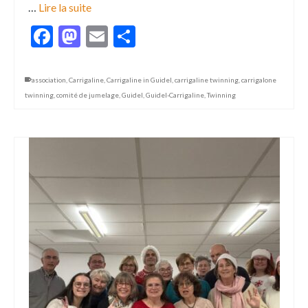
…
Lire la suite
Facebook
Mastodon
Email
Partager
association
,
Carrigaline
,
Carrigaline in Guidel
,
carrigaline twinning
,
carrigalone
twinning
,
comité de jumelage
,
Guidel
,
Guidel-Carrigaline
,
Twinning