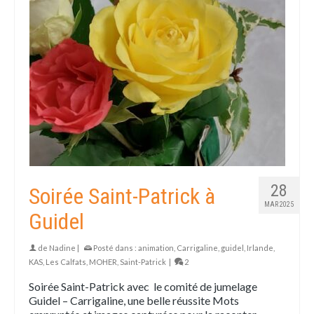
28
Soirée Saint-Patrick à
MAR 2025
Guidel
de
Nadine
|
Posté dans :
animation
,
Carrigaline
,
guidel
,
Irlande
,
KAS
,
Les Calfats
,
MOHER
,
Saint-Patrick
|
2
Soirée Saint-Patrick avec le comité de jumelage
Guidel – Carrigaline, une belle réussite Mots