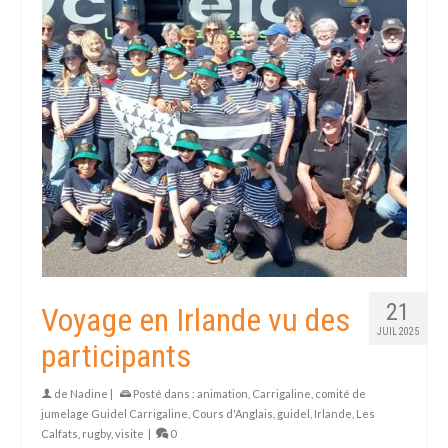
21
Voyage en Irlande vu des
JUIL 2025
participants
de
Nadine
|
Posté dans :
animation
,
Carrigaline
,
comité de
jumelage Guidel Carrigaline
,
Cours d'Anglais
,
guidel
,
Irlande
,
Les
Calfats
,
rugby
,
visite
|
0