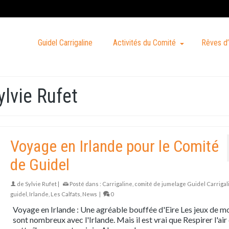
Guidel Carrigaline
Activités du Comité
Rêves d’
ylvie Rufet
Voyage en Irlande pour le Comité
de Guidel
de
Sylvie Rufet
|
Posté dans :
Carrigaline
,
comité de jumelage Guidel Carrigal
guidel
,
Irlande
,
Les Calfats
,
News
|
0
Voyage en Irlande : Une agréable bouffée d'Eire Les jeux de m
sont nombreux avec l'Irlande. Mais il est vrai que Respirer l'air