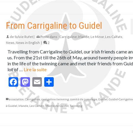
From Carrigaline to Guidel
de
Sylvie Rufet
|
Posté dans :
Carrigaline
,
Irlande
,
Le Minor
,
Les Calfats
,
News
,
News in English
|
2
Travelling from Carrigaline to Guidel, our irish friends came an
us. From the 21st till the 26th of May, around twenty people i
in the life of the twinning came and met their friends from Guid
lot of …
Lire la suite
Facebook
Mastodon
Email
Partager
association
,
Carrigaline
,
carrigaline twinning
,
comité de jumelage
,
Guidel
,
Guidel-Carrigalin
à Guidel
,
Irlande
,
Les Calfats
,
Mairie de Guidel
,
Twinning