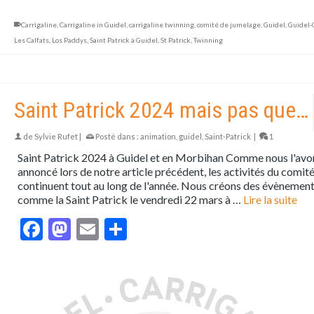
Carrigaline
,
Carrigaline in Guidel
,
carrigaline twinning
,
comité de jumelage
,
Guidel
,
Guidel-
Les Calfats
,
Los Paddys
,
Saint Patrick à Guidel
,
St Patrick
,
Twinning
Saint Patrick 2024 mais pas que…
de
Sylvie Rufet
|
Posté dans :
animation
,
guidel
,
Saint-Patrick
|
1
Saint Patrick 2024 à Guidel et en Morbihan Comme nous l'avo
annoncé lors de notre article précédent, les activités du comit
continuent tout au long de l'année. Nous créons des évènemen
comme la Saint Patrick le vendredi 22 mars à …
Lire la suite
Facebook
Mastodon
Email
Partager