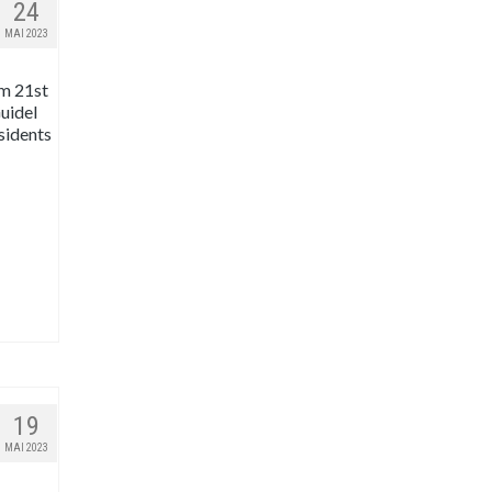
24
MAI 2023
om 21st
Guidel
esidents
19
MAI 2023