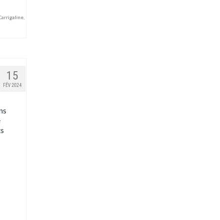
Carrigaline
,
15
FÉV 2024
ns
é
ts