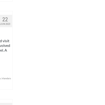
22
JUIN 2023
d visit
nvolved
el. A
e
,
Irlandais