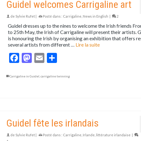
Guidel welcomes Carrigaline art
de
Sylvie Rufet
|
Posté dans :
Carrigaline
,
News in English
|
2
Guidel dresses up to the nines to welcome the Irish friends Fr
to 25th May, the Irish of Carrigaline will present their artists. 
is honouring the Irish by organising an exhibition that offers r
several artists from different …
Lire la suite
Facebook
Mastodon
Email
Partager
Carrigaline in Guidel
,
carrigaline twinning
Guidel fête les irlandais
de
Sylvie Rufet
|
Posté dans :
Carrigaline
,
Irlande
,
littérature irlandaise
|