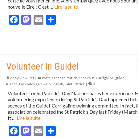
cette île vous met en joie. Alors, embarquez avec nous pour un
nouvelle Eire ! C'est …
Lire la suite
Facebook
Mastodon
Email
Partager
Volunteer in Guidel
de
Sylvie Rufet
|
Posté dans :
animation
,
bénévolat
,
Carrigaline
,
guidel
,
Irlande
,
Los Paddys
,
News in English
,
Saint-Patrick
|
0
Volunteer for St Patrick’s Day Nadine shares her experience. M
volunteering experience during St Patrick’s Day happened beh
scenes of the Guidel-Carrigaline twinning committee. In fact, 
association celebrated the St Patrick’s Day last Friday (March
It …
Lire la suite
Facebook
Mastodon
Email
Partager