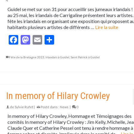
4
Guidel se met sur son 31 pour accueillir ses jumeaux irlandais 
au 25 mai, les irlandais de Carrigaline présentent leurs artistes
fête les irlandais en organisant une exposition qui proposent a
habitants plusieurs artistes de différents …
Lire la suite
Facebook
Mastodon
Email
Partager
Fête de la Bretagne 2023
,
Irlandais à Guidel
,
Saint Patrick à Guidel
In memory of Hilary Crowley
de
Sylvie Rufet
|
Posté dans :
News
|
0
In memory of Hilary Crowley, Hommage et Témoignages des
comités In memory of Hilary Crowley : Jim Kelly, Michelle, Jea
Claude Quer et Catherine Pessel ont tenu à rendre hommage à
femme sobre et discrète, impliquée dans le comité de …
Lire la