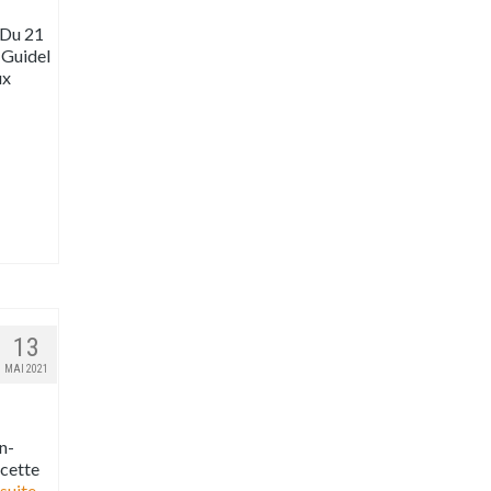
! Du 21
. Guidel
ux
13
MAI 2021
n-
 cette
 suite