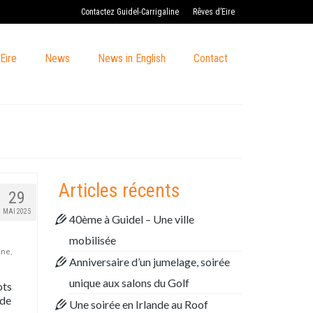
Contactez Guidel-Carrigaline
Rêves d’Eire
Eire
News
News in English
Contact
Articles récents
29
MAI 2025
40ème à Guidel – Une ville
mobilisée
ine
,
Anniversaire d’un jumelage, soirée
unique aux salons du Golf
ots
 de
Une soirée en Irlande au Roof