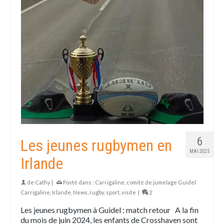
6
Les jeunes rugbymen en
MAI 2025
Irlande
de
Cathy
|
Posté dans :
Carrigaline
,
comité de jumelage Guidel
Carrigaline
,
Irlande
,
News
,
rugby
,
sport
,
visite
|
2
Les jeunes rugbymen à Guidel : match retour A la fin
du mois de juin 2024, les enfants de Crosshaven sont