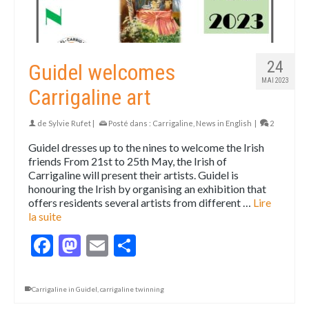
24
Guidel welcomes
MAI 2023
Carrigaline art
de
Sylvie Rufet
|
Posté dans :
Carrigaline
,
News in English
|
2
Guidel dresses up to the nines to welcome the Irish
friends From 21st to 25th May, the Irish of
Carrigaline will present their artists. Guidel is
honouring the Irish by organising an exhibition that
offers residents several artists from different …
Lire
la suite
Facebook
Mastodon
Email
Partager
Carrigaline in Guidel
,
carrigaline twinning