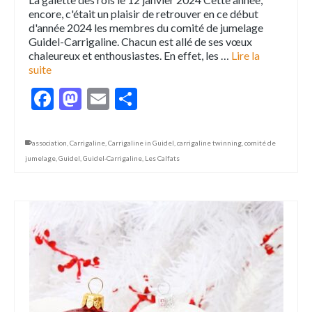
encore, c'était un plaisir de retrouver en ce début
d'année 2024 les membres du comité de jumelage
Guidel-Carrigaline. Chacun est allé de ses vœux
chaleureux et enthousiastes. En effet, les …
Lire la
suite
Facebook
Mastodon
Email
Partager
association
,
Carrigaline
,
Carrigaline in Guidel
,
carrigaline twinning
,
comité de
jumelage
,
Guidel
,
Guidel-Carrigaline
,
Les Calfats