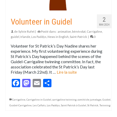
2
Volunteer in Guidel
MAI 2024
de
Sylvie Rufet
|
Posté dans :
animation
,
bénévolat
,
Carrigaline
,
guidel
,
Irlande
,
Los Paddys
,
News in English
,
Saint-Patrick
|
0
Volunteer for St Patrick’s Day Nadine shares her
experience. My first volunteering experience during
St Patrick’s Day happened behind the scenes of the
Guidel-Carrigaline twinning committee. In fact, the
association celebrated the St Patrick’s Day last
Friday (March 22nd). It …
Lire la suite
Facebook
Mastodon
Email
Partager
Carrigaline
,
Carrigaline in Guidel
,
carrigaline twinning
,
comité de jumelage
,
Guidel
,
Guidel-Carrigaline
,
Les Calfats
,
Los Paddys
,
Saint Patrick à Guidel
,
St Patrick
,
Twinning