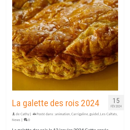
15
La galette des rois 2024
FÉV 2024
de
Cathy
|
Posté dans :
animation
,
Carrigaline
,
guidel
,
Les Calfats
,
News
|
0
La galette des rois le 12 janvier 2024 Cette année,