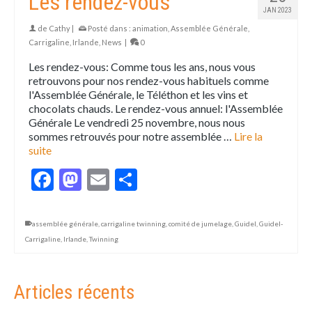
Les rendez-vous
JAN 2023
de
Cathy
|
Posté dans :
animation
,
Assemblée Générale
,
Carrigaline
,
Irlande
,
News
|
0
Les rendez-vous: Comme tous les ans, nous vous
retrouvons pour nos rendez-vous habituels comme
l'Assemblée Générale, le Téléthon et les vins et
chocolats chauds. Le rendez-vous annuel: l'Assemblée
Générale Le vendredi 25 novembre, nous nous
sommes retrouvés pour notre assemblée …
Lire la
suite
Facebook
Mastodon
Email
Partager
assemblée générale
,
carrigaline twinning
,
comité de jumelage
,
Guidel
,
Guidel-
Carrigaline
,
Irlande
,
Twinning
Articles récents