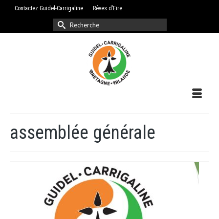
Contactez Guidel-Carrigaline
Rêves d’Eire
Rechercher :
assemblée générale