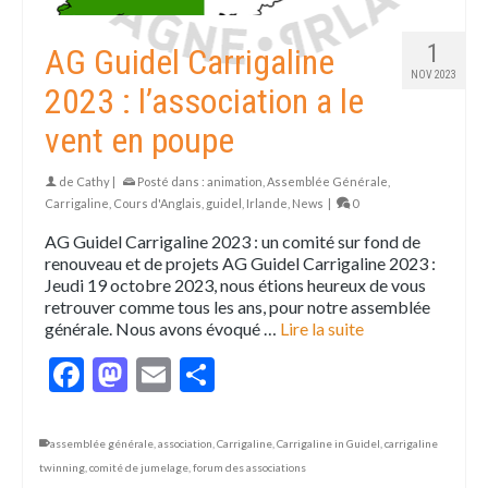
1
AG Guidel Carrigaline
NOV 2023
2023 : l’association a le
vent en poupe
de
Cathy
|
Posté dans :
animation
,
Assemblée Générale
,
Carrigaline
,
Cours d'Anglais
,
guidel
,
Irlande
,
News
|
0
AG Guidel Carrigaline 2023 : un comité sur fond de
renouveau et de projets AG Guidel Carrigaline 2023 :
Jeudi 19 octobre 2023, nous étions heureux de vous
retrouver comme tous les ans, pour notre assemblée
générale. Nous avons évoqué …
Lire la suite
Facebook
Mastodon
Email
Partager
assemblée générale
,
association
,
Carrigaline
,
Carrigaline in Guidel
,
carrigaline
twinning
,
comité de jumelage
,
forum des associations