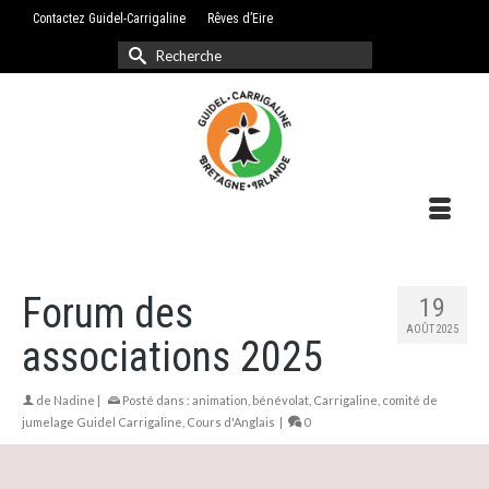
Contactez Guidel-Carrigaline
Rêves d’Eire
Rechercher :
Forum des
19
AOÛT 2025
associations 2025
de
Nadine
|
Posté dans :
animation
,
bénévolat
,
Carrigaline
,
comité de
jumelage Guidel Carrigaline
,
Cours d'Anglais
|
0