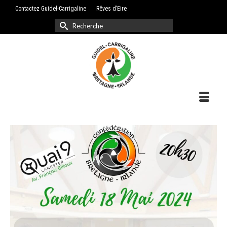
Contactez Guidel-Carrigaline
Rêves d’Eire
Rechercher :