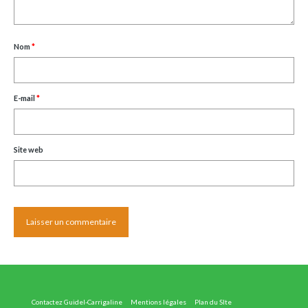
Nom
*
E-mail
*
Site web
Contactez Guidel-Carrigaline
Mentions légales
Plan du SIte