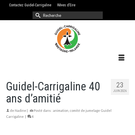
Contactez Guidel-Carrigaline
Rêves d’Eire
Rechercher :
Guidel-Carrigaline 40
23
JUIN 2026
ans d’amitié
de
Nadine
|
Posté dans :
animation
,
comité de jumelage Guidel
Carrigaline
|
4