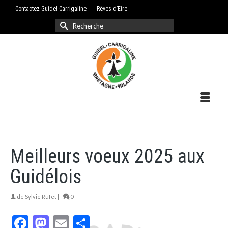
Contactez Guidel-Carrigaline
Rêves d’Eire
Rechercher :
Meilleurs voeux 2025 aux
Guidélois
de
Sylvie Rufet
|
0
Facebook
Mastodon
Email
Partager