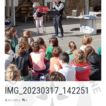
IMG_20230317_142251
de
Cathy
|
0