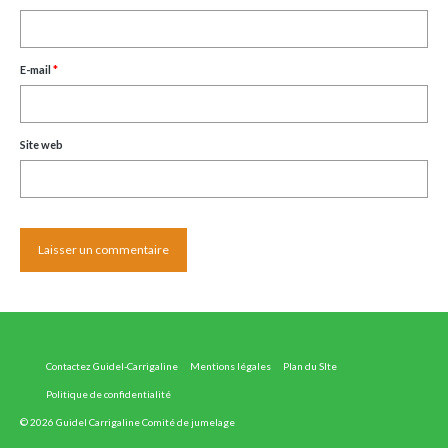
E-mail
*
Site web
Contactez Guidel-Carrigaline
Mentions légales
Plan du SIte
Politique de confidentialité
© 2026 Guidel Carrigaline Comité de jumelage