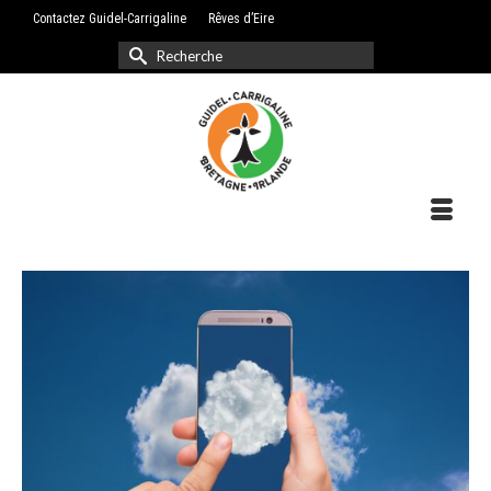
Contactez Guidel-Carrigaline
Rêves d’Eire
Rechercher :