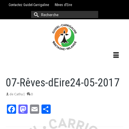
Contactez Guidel-Carrigaline
Rêves d’Eire
Rechercher :
07-Rêves-dEire24-05-2017
de
Cathy
|
0
Facebook
Mastodon
Email
Partager