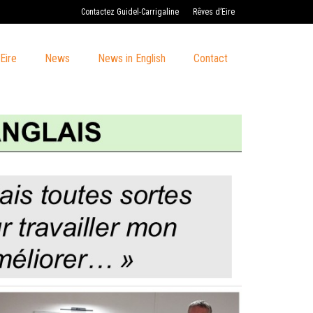
Contactez Guidel-Carrigaline
Rêves d’Eire
Eire
News
News in English
Contact