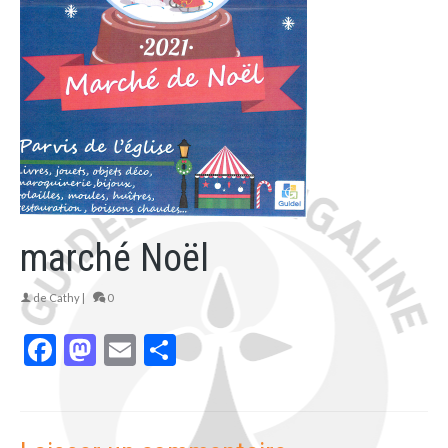
marché Noël
de
Cathy
|
0
Facebook
Mastodon
Email
Partager