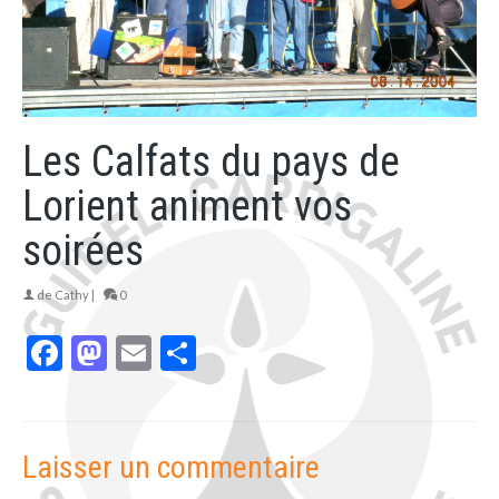
Les Calfats du pays de
Lorient animent vos
soirées
de
Cathy
|
0
Facebook
Mastodon
Email
Partager
Laisser un commentaire