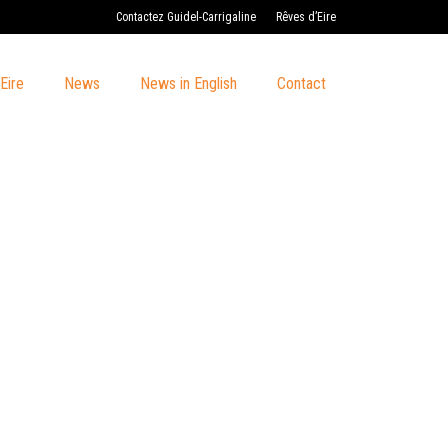
Contactez Guidel-Carrigaline
Rêves d’Eire
Eire
News
News in English
Contact