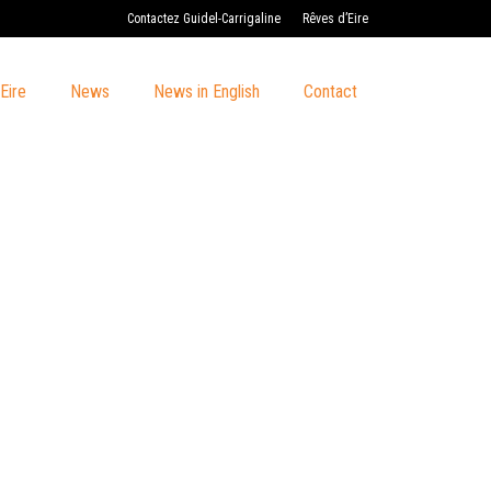
Contactez Guidel-Carrigaline
Rêves d’Eire
Eire
News
News in English
Contact