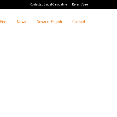
Contactez Guidel-Carrigaline
Rêves d’Eire
Eire
News
News in English
Contact