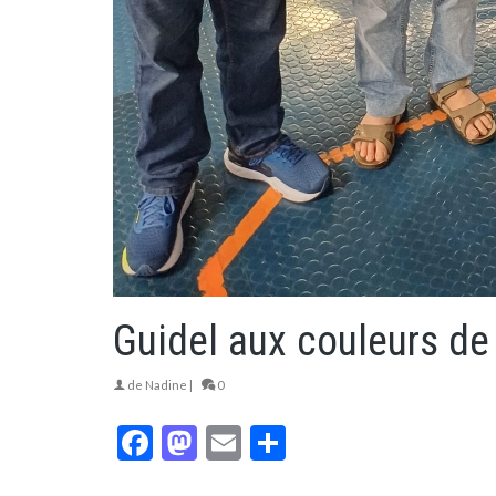
Guidel aux couleurs de 
de
Nadine
|
0
Facebook
Mastodon
Email
Partager