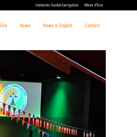
Contactez Guidel-Carrigaline
Rêves d’Eire
Eire
News
News in English
Contact