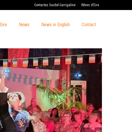
Contactez Guidel-Carrigaline
Rêves d’Eire
Eire
News
News in English
Contact