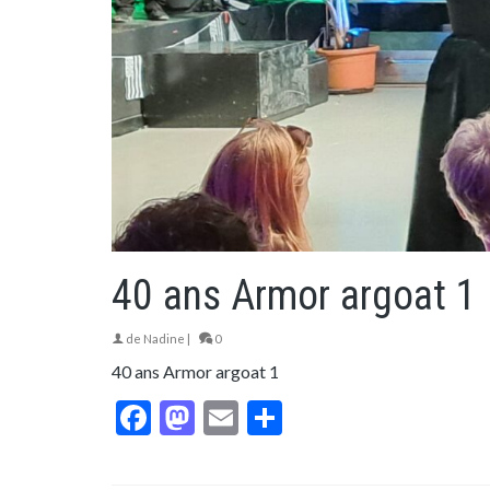
40 ans Armor argoat 1
de
Nadine
|
0
40 ans Armor argoat 1
Facebook
Mastodon
Email
Partager