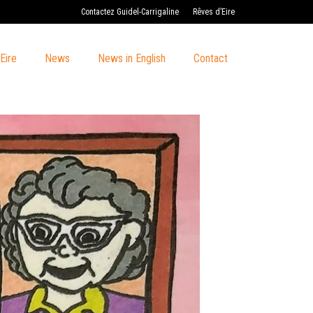
Contactez Guidel-Carrigaline
Rêves d’Eire
Eire
News
News in English
Contact