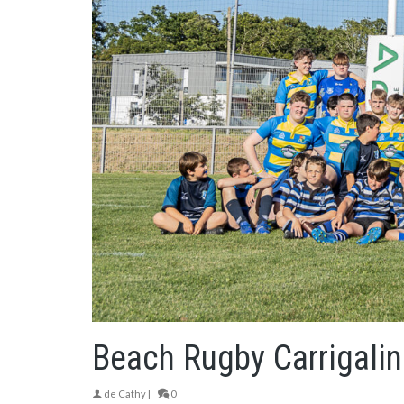
Beach Rugby Carrigalin
de
Cathy
|
0