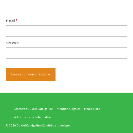
E-mail
*
Site web
Contactez Guidel-Carrigaline
Mentions légales
Plan du SIte
Politique de confidentialité
© 2026 Guidel Carrigaline Comité de jumelage