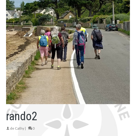
rando2
de
Cathy
|
0