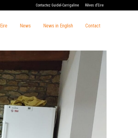
Contactez Guidel-Carrigaline
Rêves d’Eire
Eire
News
News in English
Contact