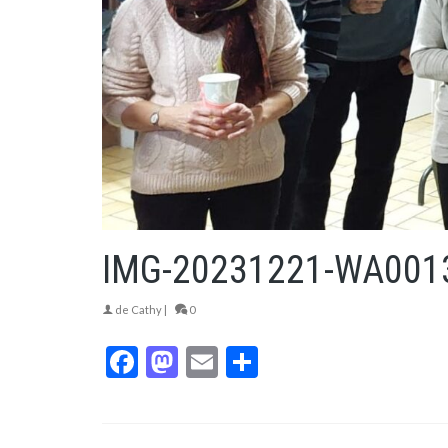
IMG-20231221-WA001
de
Cathy
|
0
Facebook
Mastodon
Email
Partager