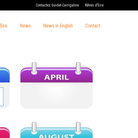
Contactez Guidel-Carrigaline
Rêves d’Eire
Eire
News
News in English
Contact